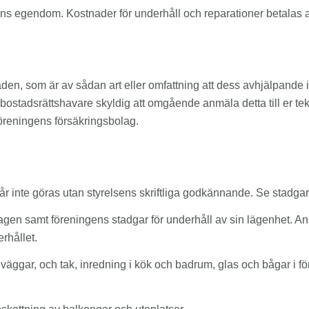
ingens egendom. Kostnader för underhåll och reparationer betala
den, som är av sådan art eller omfattning att dess avhjälpand
m bostadsrättshavare skyldig att omgående anmäla detta till er tek
öreningens försäkringsbolag.
får inte göras utan styrelsens skriftliga godkännande. Se stadga
gen samt föreningens stadgar för underhåll av sin lägenhet. An
rhållet.
 väggar, och tak, inredning i kök och badrum, glas och bågar i fo