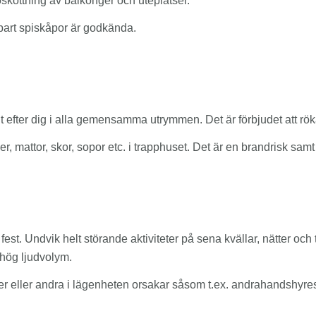
öskottning av balkonger och uteplatser.
nbart spiskåpor är godkända.
nyggt efter dig i alla gemensamma utrymmen. Det är förbjudet att ro
ker, mattor, skor, sopor etc. i trapphuset. Det är en brandrisk s
st. Undvik helt störande aktiviteter på sena kvällar, nätter och
r hög ljudvolym.
ster eller andra i lägenheten orsakar såsom t.ex. andrahandshyre