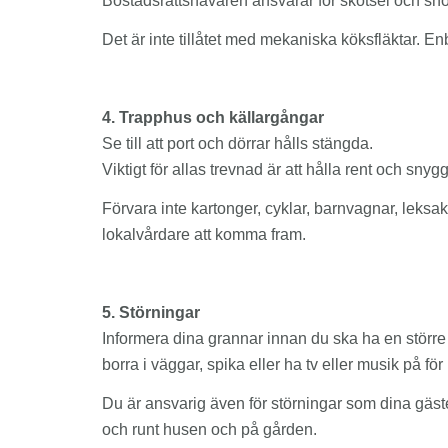
Bostadsrättshavaren ansvarar för skötsel och sn
Det är inte tillåtet med mekaniska köksfläktar. E
4. Trapphus och källargångar
Se till att port och dörrar hålls stängda.
Viktigt för allas trevnad är att hålla rent och s
Förvara inte kartonger, cyklar, barnvagnar, leksa
lokalvårdare att komma fram.
5. Störningar
Informera dina grannar innan du ska ha en större fe
borra i väggar, spika eller ha tv eller musik på fö
Du är ansvarig även för störningar som dina gä
och runt husen och på gården.