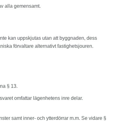
s av alla gemensamt.
e inte kan uppskjutas utan att byggnaden, dess
niska förvaltare alternativt fastighetsjouren.
rna § 13.
svaret omfattar lägenhetens inre delar.
̈nster samt inner- och ytterdörrar m.m. Se vidare §