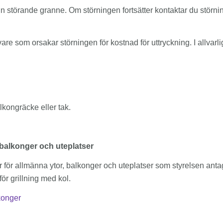
 med din störande granne. Om störningen fortsätter kontaktar du 
are som orsakar störningen för kostnad för uttryckning. I allvar
alkongräcke eller tak.
, balkonger och ute
platser
för allmänna ytor, balkonger och uteplatser som styrelsen anta
ör grillning med kol.
konger