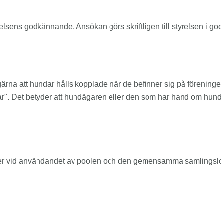
lsens godkännande. Ansökan görs skriftligen till styrelsen i god
 gärna att hundar hålls kopplade när de befinner sig på förenin
r". Det betyder att hundägaren eller den som har hand om hunden
gäller vid användandet av poolen och den gemensamma samlingsl