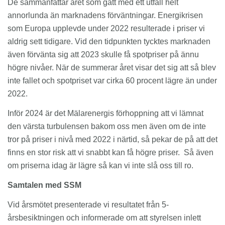
De sammanfattar året som gått med ett utfall helt
annorlunda än marknadens förväntningar. Energikrisen
som Europa upplevde under 2022 resulterade i priser vi
aldrig sett tidigare. Vid den tidpunkten tycktes marknaden
även förvänta sig att 2023 skulle få spotpriser på ännu
högre nivåer. När de summerar året visar det sig att så blev
inte fallet och spotpriset var cirka 60 procent lägre än under
2022.
Inför 2024 är det Mälarenergis förhoppning att vi lämnat
den värsta turbulensen bakom oss men även om de inte
tror på priser i nivå med 2022 i närtid, så pekar de på att det
finns en stor risk att vi snabbt kan få högre priser. Så även
om priserna idag är lägre så kan vi inte slå oss till ro.
Samtalen med SSM
Vid årsmötet presenterade vi resultatet från 5-
årsbesiktningen och informerade om att styrelsen inlett