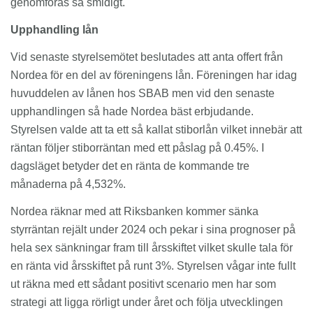
genomföras så smidigt.
Upphandling lån
Vid senaste styrelsemötet beslutades att anta offert från
Nordea för en del av föreningens lån. Föreningen har idag
huvuddelen av lånen hos SBAB men vid den senaste
upphandlingen så hade Nordea bäst erbjudande.
Styrelsen valde att ta ett så kallat stiborlån vilket innebär att
räntan följer stiborräntan med ett påslag på 0.45%. I
dagsläget betyder det en ränta de kommande tre
månaderna på 4,532%.
Nordea räknar med att Riksbanken kommer sänka
styrräntan rejält under 2024 och pekar i sina prognoser på
hela sex sänkningar fram till årsskiftet vilket skulle tala för
en ränta vid årsskiftet på runt 3%. Styrelsen vågar inte fullt
ut räkna med ett sådant positivt scenario men har som
strategi att ligga rörligt under året och följa utvecklingen